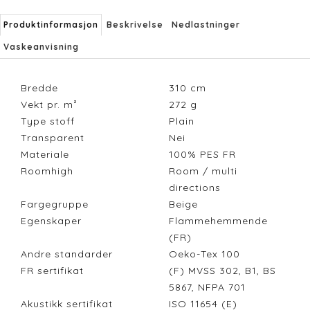
Produktinformasjon
Beskrivelse
Nedlastninger
Vaskeanvisning
Bredde
310
cm
Vekt pr. m²
272
g
Type stoff
Plain
Transparent
Nei
Materiale
100% PES FR
Roomhigh
Room / multi
directions
Fargegruppe
Beige
Egenskaper
Flammehemmende
(FR)
Andre standarder
Oeko-Tex 100
FR sertifikat
(F) MVSS 302, B1, BS
5867, NFPA 701
Akustikk sertifikat
ISO 11654 (E)