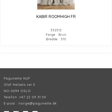
KABIR ROOMHIGH FR
332512
Farge : Brun
Bredde : 310
Pagunette NUF
Olaf Helsets vei 5
NO-0694 OSLO
Telefon :
+47 22 09 31 50
E-post :
norge@pagunette.dk