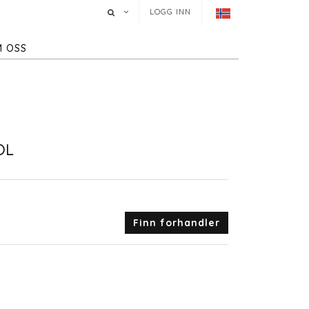
LOGG INN
 OSS
OL
Finn forhandler