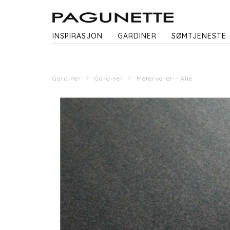
INSPIRASJON
GARDINER
SØMTJENESTE
Gardiner
Gardiner
Metervarer - Alle