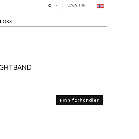
LOGG INN
 OSS
IGHTBAND
Finn forhandler