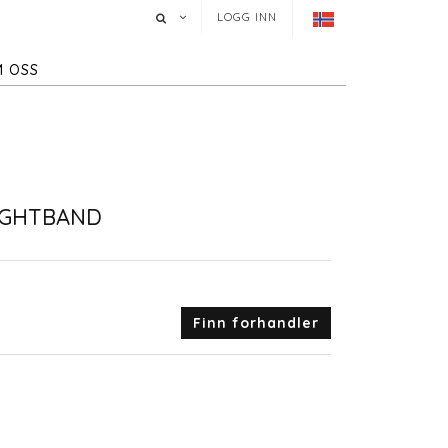
LOGG INN
 OSS
IGHTBAND
Finn forhandler