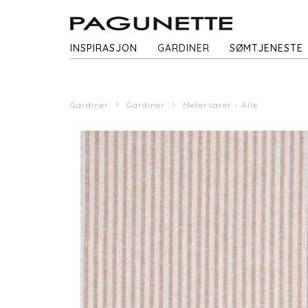
INSPIRASJON
GARDINER
SØMTJENESTE
Gardiner
Gardiner
Metervarer - Alle