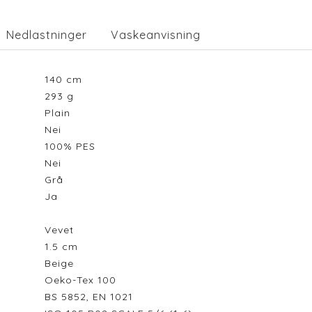
Nedlastninger
Vaskeanvisning
140
cm
293
g
Plain
Nei
100% PES
Nei
Grå
Ja
Vevet
1.5
cm
Beige
Oeko-Tex 100
BS 5852, EN 1021