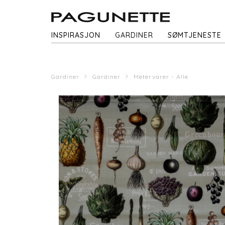
INSPIRASJON
GARDINER
SØMTJENESTE
Gardiner
Gardiner
Metervarer - Alle