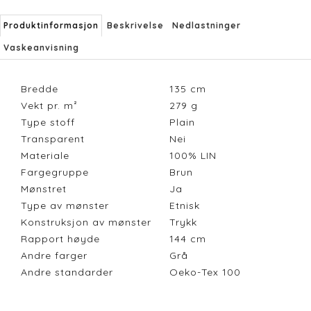
Produktinformasjon
Beskrivelse
Nedlastninger
Vaskeanvisning
Bredde
135
cm
Vekt pr. m²
279
g
Type stoff
Plain
Transparent
Nei
Materiale
100% LIN
Fargegruppe
Brun
Mønstret
Ja
Type av mønster
Etnisk
Konstruksjon av mønster
Trykk
Rapport høyde
144
cm
Andre farger
Grå
Andre standarder
Oeko-Tex 100