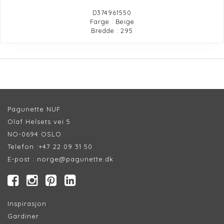
D374961550
Farge : Beige
Bredde : 295
Pagunette NUF
Olaf Helsets vei 5
NO-0694 OSLO
Telefon :
+47 22 09 31 50
E-post :
norge@pagunette.dk
Inspirasjon
Gardiner