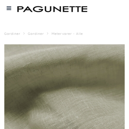
Gardiner
Gardiner
Metervarer - Alle