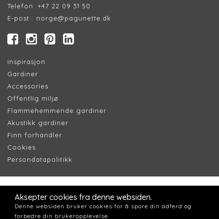
Telefon :
+47 22 09 31 50
E-post :
norge@pagunette.dk
Inspirasjon
Gardiner
Accessories
Offentlig miljø
Flammehemmende gardiner
Akustikk gardiner
Finn forhandler
Cookie
s
Persondatapolitik
k
Aksepter cookies fra denne websiden.
Denne websiden bruker cookies for å spore din adferd og
forbedre din brukeropplevelse.