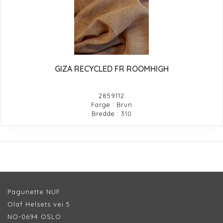
GIZA RECYCLED FR ROOMHIGH
2859112
Farge : Brun
Bredde : 310
Pagunette NUF
Olaf Helsets vei 5
NO-0694 OSLO