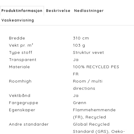
Produktinformasjon
Beskrivelse
Nedlastninger
Vaskeanvisning
Bredde
310
cm
Vekt pr. m²
103
g
Type stoff
Struktur vevet
Transparent
Ja
Materiale
100% RECYCLED PES
FR
Roomhigh
Room / multi
directions
Vektbånd
Ja
Fargegruppe
Grønn
Egenskaper
Flammehemmende
(FR), Recycled
Andre standarder
Global Recycled
Standard (GRS), Oeko-