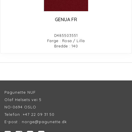
GENUA FR
D485503551
Farge : Rosa / Lilla
Bredde : 140
Pagunette NUF
Olaf Helsets vei 5
NO-0694 OSLO
Telefon :
+47 22 09 31 50
E-post :
norge@pagunette.dk