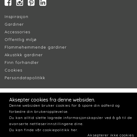
Inspirasjon
Gardiner
Accessories
Offentlig miljø
Flammehemmende gardiner
Akustikk gardiner
Finn forhandler
Cookie
s
Persondatapolitik
k
Aksepter cookies fra denne websiden.
Denne websiden bruker cookies for å spore din adferd og
forbedre din brukeropplevelse.
Du kan alltid slette lagrede informasjonskapsler ved å gå til de
avanserte nettleserinnstillingene dine.
Du kan finde vår cookiepolitikk her.
Aksepterer ikke cookies