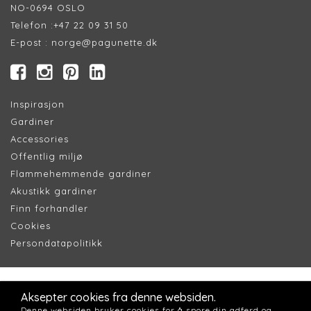
NO-0694 OSLO
Telefon :
+47 22 09 31 50
E-post :
norge@pagunette.dk
Inspirasjon
Gardiner
Accessories
Offentlig miljø
Flammehemmende gardiner
Akustikk gardiner
Finn forhandler
Cookie
s
Persondatapolitik
k
Aksepter cookies fra denne websiden.
Denne websiden bruker cookies for å spore din adferd og