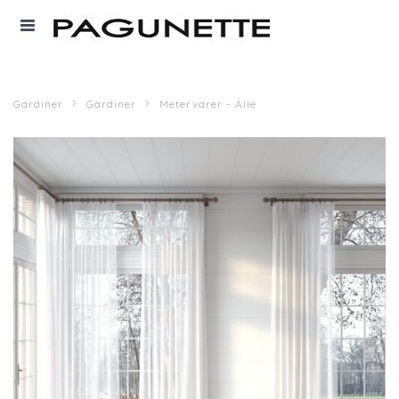
Gardiner
Gardiner
Metervarer - Alle