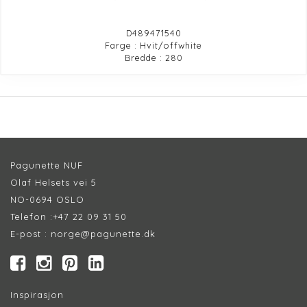
D489471540
Farge : Hvit/offwhite
Bredde : 280
Pagunette NUF
Olaf Helsets vei 5
NO-0694 OSLO
Telefon :
+47 22 09 31 50
E-post :
norge@pagunette.dk
Inspirasjon