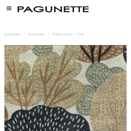
Gardiner
Gardiner
Metervarer - Alle