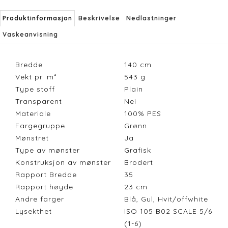
Produktinformasjon
Beskrivelse
Nedlastninger
Vaskeanvisning
Bredde
140
cm
Vekt pr. m²
543
g
Type stoff
Plain
Transparent
Nei
Materiale
100% PES
Fargegruppe
Grønn
Mønstret
Ja
Type av mønster
Grafisk
Konstruksjon av mønster
Brodert
Rapport Bredde
35
Rapport høyde
23
cm
Andre farger
Blå, Gul, Hvit/offwhite
Lysekthet
ISO 105 B02 SCALE 5/6
(1-6)