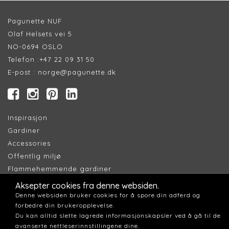
Pagunette NUF
Olaf Helsets vei 5
NO-0694 OSLO
Telefon :
+47 22 09 31 50
E-post :
norge@pagunette.dk
Inspirasjon
Gardiner
Accessories
Offentlig miljø
Flammehemmende gardiner
Akustikk gardiner
Aksepter cookies fra denne websiden.
Finn forhandler
Denne websiden bruker cookies for å spore din adferd og
forbedre din brukeropplevelse.
Cookie
s
Du kan alltid slette lagrede informasjonskapsler ved å gå til de
Persondatapolitik
k
avanserte nettleserinnstillingene dine.