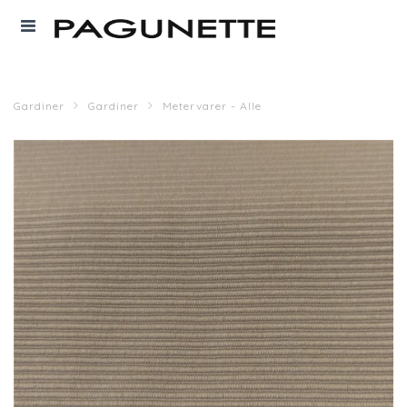
Gardiner
Gardiner
Metervarer - Alle