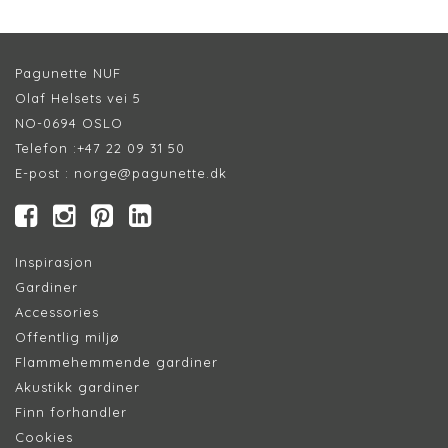
Pagunette NUF
Olaf Helsets vei 5
NO-0694 OSLO
Telefon :
+47 22 09 31 50
E-post :
norge@pagunette.dk
Inspirasjon
Gardiner
Accessories
Offentlig miljø
Flammehemmende gardiner
Akustikk gardiner
Finn forhandler
Cookie
s