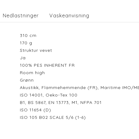
Nedlastninger
Vaskeanvisning
310
cm
170
g
Struktur vevet
Ja
100% PES INHERENT FR
Room high
Grønn
Akustikk, Flammehemmende (FR), Maritime IMO/M
ISO 14001, Oeko-Tex 100
B1, BS 5867, EN 13773, M1, NFPA 701
ISO 11654 (D)
ISO 105 B02 SCALE 5/6 (1-6)