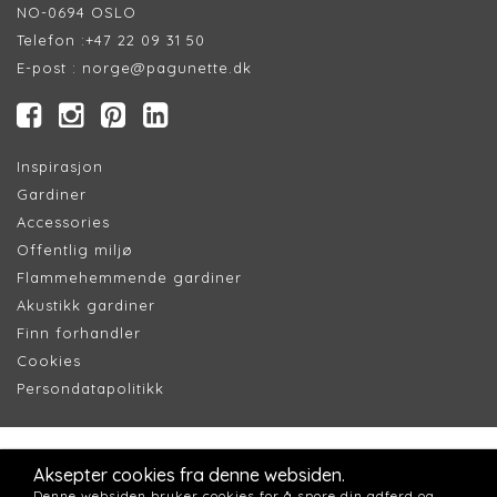
NO-0694 OSLO
Telefon :
+47 22 09 31 50
E-post :
norge@pagunette.dk
Inspirasjon
Gardiner
Accessories
Offentlig miljø
Flammehemmende gardiner
Akustikk gardiner
Finn forhandler
Cookie
s
Persondatapolitik
k
Aksepter cookies fra denne websiden.
Denne websiden bruker cookies for å spore din adferd og