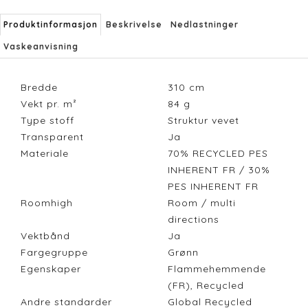
Produktinformasjon
Beskrivelse
Nedlastninger
Vaskeanvisning
Bredde
310
cm
Vekt pr. m²
84
g
Type stoff
Struktur vevet
Transparent
Ja
Materiale
70% RECYCLED PES
INHERENT FR / 30%
PES INHERENT FR
Roomhigh
Room / multi
directions
Vektbånd
Ja
Fargegruppe
Grønn
Egenskaper
Flammehemmende
(FR), Recycled
Andre standarder
Global Recycled