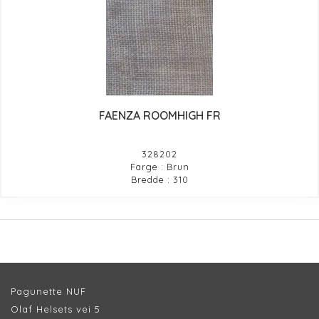
FAENZA ROOMHIGH FR
328202
Farge : Brun
Bredde : 310
Pagunette NUF
Olaf Helsets vei 5