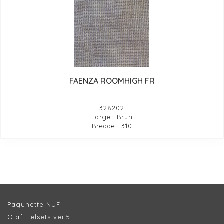
FAENZA ROOMHIGH FR
328202
Farge : Brun
Bredde : 310
Pagunette NUF
Olaf Helsets vei 5