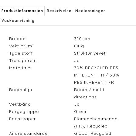
Produktinformasjon
Beskrivelse
Nedlastninger
Vaskeanvisning
Bredde
310
cm
Vekt pr. m²
84
g
Type stoff
Struktur vevet
Transparent
Ja
Materiale
70% RECYCLED PES
INHERENT FR / 30%
PES INHERENT FR
Roomhigh
Room / multi
directions
Vektbånd
Ja
Fargegruppe
Grønn
Egenskaper
Flammehemmende
(FR), Recycled
Andre standarder
Global Recycled