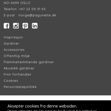
NO-0694 OSLO
Telefon :
+47 22 09 31 50
E-post :
norge@pagunette.dk
Inspirasjon
Gardiner
Accessories
Offentlig miljø
Flammehemmende gardiner
Akustikk gardiner
Finn forhandler
Cookie
s
Persondatapolitik
k
Aksepter cookies fra denne websiden.
Denne websiden bruker cookies for å spore din adferd og