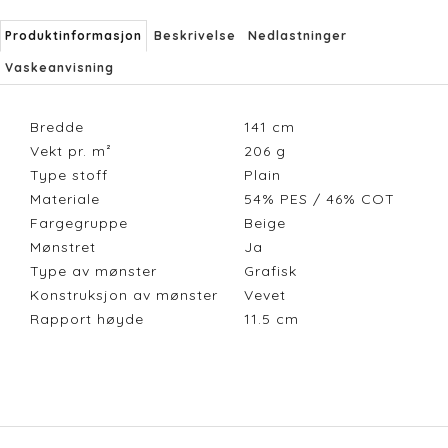
Produktinformasjon
Beskrivelse
Nedlastninger
Vaskeanvisning
Bredde
141
cm
Vekt pr. m²
206
g
Type stoff
Plain
Materiale
54% PES / 46% COT
Fargegruppe
Beige
Mønstret
Ja
Type av mønster
Grafisk
Konstruksjon av mønster
Vevet
Rapport høyde
11.5
cm