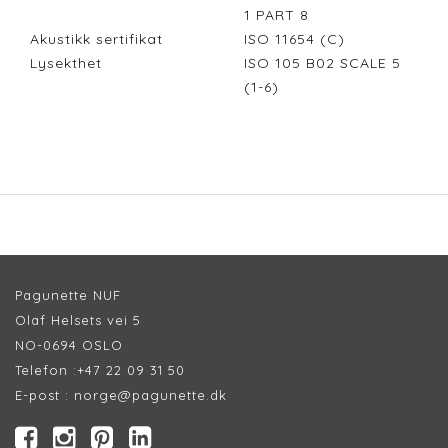
1 PART 8
Akustikk sertifikat
ISO 11654 (C)
Lysekthet
ISO 105 B02 SCALE 5
(1-6)
Pagunette NUF
Olaf Helsets vei 5
NO-0694 OSLO
Telefon :
+47 22 09 31 50
E-post :
norge@pagunette.dk