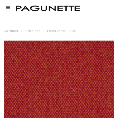
Gardiner
Gardiner
Metervarer - Alle