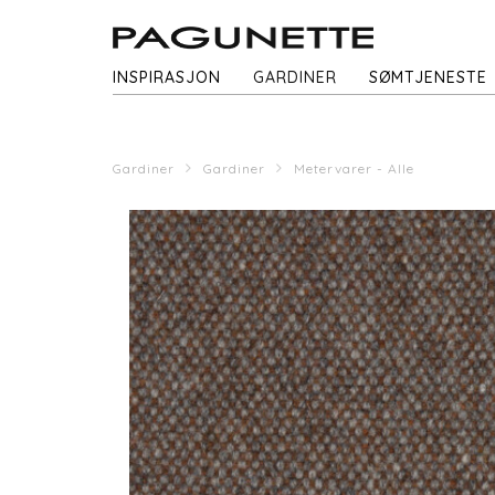
INSPIRASJON
GARDINER
SØMTJENESTE
Gardiner
Gardiner
Metervarer - Alle