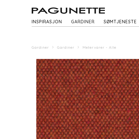
INSPIRASJON
GARDINER
SØMTJENESTE
Gardiner
Gardiner
Metervarer - Alle