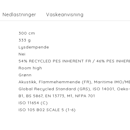
Nedlastninger
Vaskeanvisning
300
cm
333
g
Lysdempende
Nei
54% RECYCLED PES INHERENT FR / 46% PES INHE
Room high
Grønn
Akustikk, Flammehemmende (FR), Maritime IMO/M
Global Recycled Standard (GRS), ISO 14001, Oeko
B1, BS 5867, EN 13773, M1, NFPA 701
ISO 11654 (C)
ISO 105 B02 SCALE 5 (1-6)