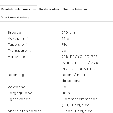
Produktinformasjon
Beskrivelse
Nedlastninger
Vaskeanvisning
Bredde
310
cm
Vekt pr. m²
77
g
Type stoff
Plain
Transparent
Ja
Materiale
71% RECYCLED PES
INHERENT FR / 29%
PES INHERENT FR
Roomhigh
Room / multi
directions
Vektbånd
Ja
Fargegruppe
Brun
Egenskaper
Flammehemmende
(FR), Recycled
Andre standarder
Global Recycled