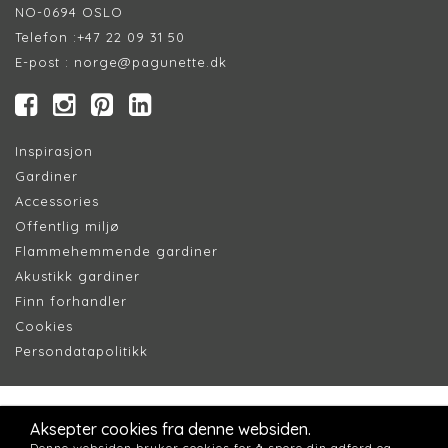
NO-0694 OSLO
Telefon :
+47 22 09 31 50
E-post :
norge@pagunette.dk
Inspirasjon
Gardiner
Accessories
Offentlig miljø
Flammehemmende gardiner
Akustikk gardiner
Finn forhandler
Cookie
s
Persondatapolitik
k
Aksepter cookies fra denne websiden.
Denne websiden bruker cookies for å spore din adferd og