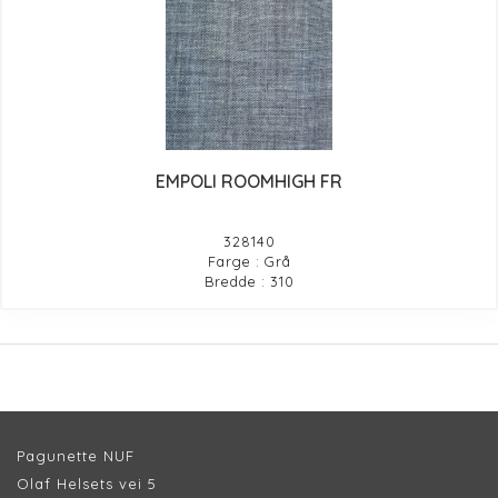
EMPOLI ROOMHIGH FR
328140
Farge : Grå
Bredde : 310
Pagunette NUF
Olaf Helsets vei 5