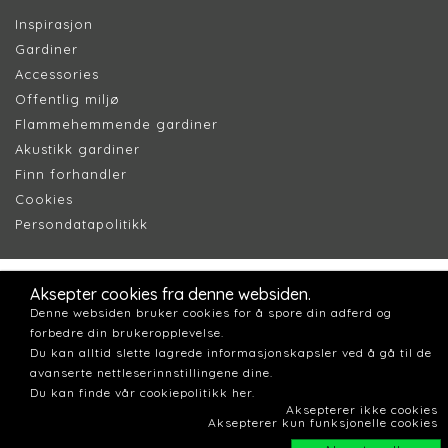
Inspirasjon
Gardiner
Accessories
Offentlig miljø
Flammehemmende gardiner
Akustikk gardiner
Finn forhandler
Cookie
s
Persondatapolitik
k
Aksepter cookies fra denne websiden.
Denne websiden bruker cookies for å spore din adferd og
forbedre din brukeropplevelse.
Du kan alltid slette lagrede informasjonskapsler ved å gå til de
avanserte nettleserinnstillingene dine.
Du kan finde vår cookiepolitikk her.
Aksepterer ikke cookies
Aksepterer kun funksjonelle cookies