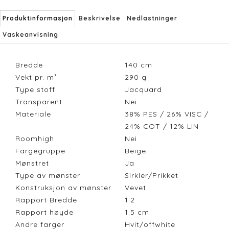
Produktinformasjon
Beskrivelse
Nedlastninger
Vaskeanvisning
Bredde
140
cm
Vekt pr. m²
290
g
Type stoff
Jacquard
Transparent
Nei
Materiale
38% PES / 26% VISC /
24% COT / 12% LIN
Roomhigh
Nei
Fargegruppe
Beige
Mønstret
Ja
Type av mønster
Sirkler/Prikket
Konstruksjon av mønster
Vevet
Rapport Bredde
1.2
Rapport høyde
1.5
cm
Andre farger
Hvit/offwhite