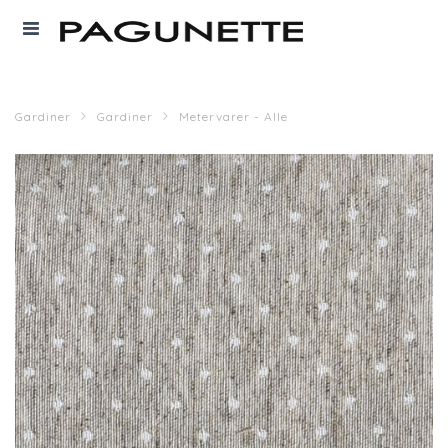
Gardiner
Gardiner
Metervarer - Alle