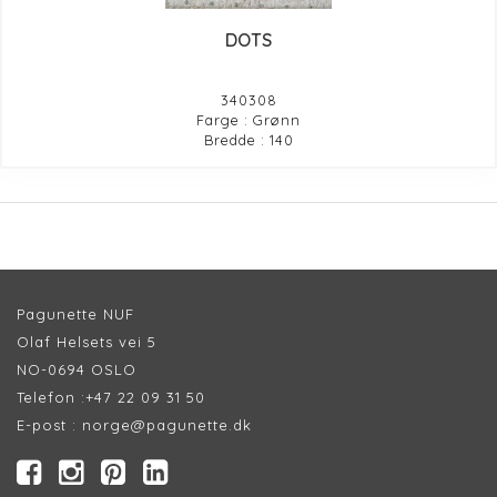
DOTS
340308
Farge : Grønn
Bredde : 140
Pagunette NUF
Olaf Helsets vei 5
NO-0694 OSLO
Telefon :
+47 22 09 31 50
E-post :
norge@pagunette.dk