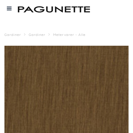
Gardiner
Gardiner
Metervarer - Alle