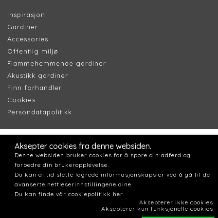
Inspirasjon
Gardiner
Accessories
Offentlig miljø
Flammehemmende gardiner
Akustikk gardiner
Finn forhandler
Cookie
s
Persondatapolitik
k
Aksepter cookies fra denne websiden.
Denne websiden bruker cookies for å spore din adferd og
forbedre din brukeropplevelse.
Du kan alltid slette lagrede informasjonskapsler ved å gå til de
avanserte nettleserinnstillingene dine.
Du kan finde vår cookiepolitikk her.
Aksepterer ikke cookies
Aksepterer kun funksjonelle cookies