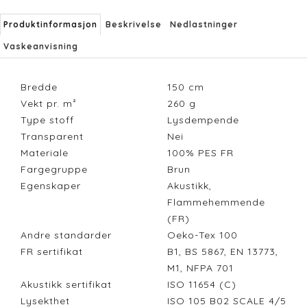
Produktinformasjon
Beskrivelse
Nedlastninger
Vaskeanvisning
Bredde
150
cm
Vekt pr. m²
260
g
Type stoff
Lysdempende
Transparent
Nei
Materiale
100% PES FR
Fargegruppe
Brun
Egenskaper
Akustikk,
Flammehemmende
(FR)
Andre standarder
Oeko-Tex 100
FR sertifikat
B1, BS 5867, EN 13773,
M1, NFPA 701
Akustikk sertifikat
ISO 11654 (C)
Lysekthet
ISO 105 B02 SCALE 4/5