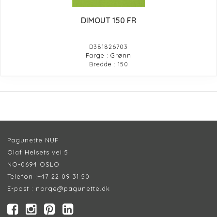
DIMOUT 150 FR
D381826703
Farge : Grønn
Bredde : 150
Pagunette NUF
Olaf Helsets vei 5
NO-0694 OSLO
Telefon :
+47 22 09 31 50
E-post :
norge@pagunette.dk