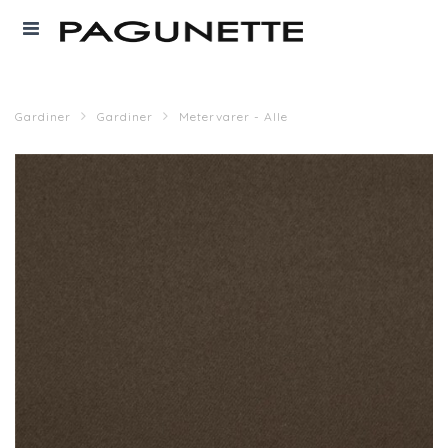
Gardiner
Gardiner
Metervarer - Alle