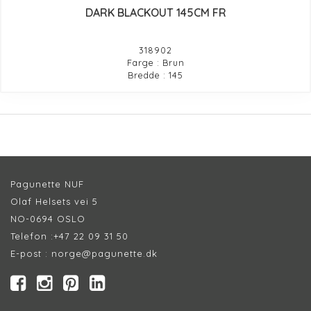
DARK BLACKOUT 145CM FR
318902
Farge : Brun
Bredde : 145
Pagunette NUF
Olaf Helsets vei 5
NO-0694 OSLO
Telefon :
+47 22 09 31 50
E-post :
norge@pagunette.dk