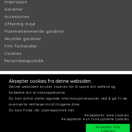
Inspirasjon
Gardiner
Accessories
Offentlig miljø
Flammehemmende gardiner
Akustikk gardiner
Finn forhandler
Cookie
s
Persondatapolitik
k
Aksepter cookies fra denne websiden.
Denne websiden bruker cookies for å spore din adferd og
forbedre din brukeropplevelse.
Du kan alltid slette lagrede informasjonskapsler ved å gå til de
avanserte nettleserinnstillingene dine.
Du kan finde vår cookiepolitikk her.
Aksepterer ikke cookies
Aksepterer kun funksjonelle cookies
Aksepter alle
cookies