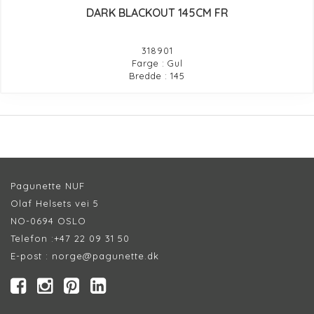
DARK BLACKOUT 145CM FR
318901
Farge : Gul
Bredde : 145
Pagunette NUF
Olaf Helsets vei 5
NO-0694 OSLO
Telefon :
+47 22 09 31 50
E-post :
norge@pagunette.dk