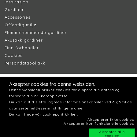
Inspirasjon
Gardiner
Accessories
Offentlig miljø
Flammehemmende gardiner
Akustikk gardiner
Finn forhandler
Cookie
s
Persondatapolitik
k
Aksepter cookies fra denne websiden.
Denne websiden bruker cookies for å spore din adferd og
forbedre din brukeropplevelse.
Du kan alltid slette lagrede informasjonskapsler ved å gå til de
avanserte nettleserinnstillingene dine.
Du kan finde vår cookiepolitikk her.
Aksepterer ikke cookies
Aksepterer kun funksjonelle cookies
Aksepter alle
cookies