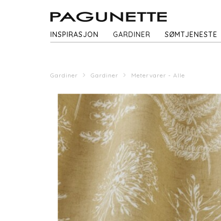
INSPIRASJON
GARDINER
SØMTJENESTE
Gardiner
Gardiner
Metervarer - Alle