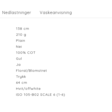
Nedlastninger
Vaskeanvisning
138
cm
210
g
Plain
Nei
100% COT
Gul
Ja
Floral/Blomstret
Trykk
64
cm
Hvit/offwhite
ISO 105-B02 SCALE 6 (1-6)