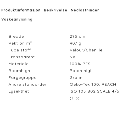
Produktinformasjon
Beskrivelse
Nedlastninger
Vaskeanvisning
Bredde
295
cm
Vekt pr. m²
407
g
Type stoff
Velour/Chenille
Transparent
Nei
Materiale
100% PES
Roomhigh
Room high
Fargegruppe
Grønn
Andre standarder
Oeko-Tex 100, REACH
Lysekthet
ISO 105 B02 SCALE 4/5
(1-6)