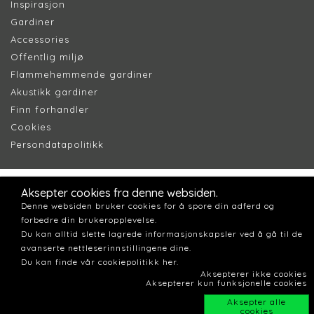
Inspirasjon
Gardiner
Accessories
Offentlig miljø
Flammehemmende gardiner
Akustikk gardiner
Finn forhandler
Cookie
s
Persondatapolitik
k
Aksepter cookies fra denne websiden.
Denne websiden bruker cookies for å spore din adferd og
forbedre din brukeropplevelse.
Du kan alltid slette lagrede informasjonskapsler ved å gå til de
avanserte nettleserinnstillingene dine.
Du kan finde vår cookiepolitikk her.
Aksepterer ikke cookies
Aksepterer kun funksjonelle cookies
Aksepter alle
cookies