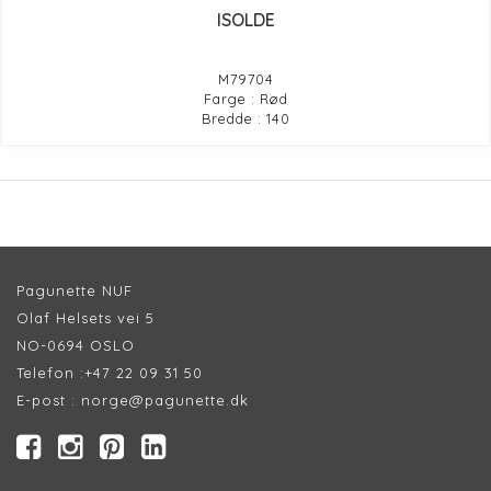
ISOLDE
M79704
Farge : Rød
Bredde : 140
Pagunette NUF
Olaf Helsets vei 5
NO-0694 OSLO
Telefon :
+47 22 09 31 50
E-post :
norge@pagunette.dk