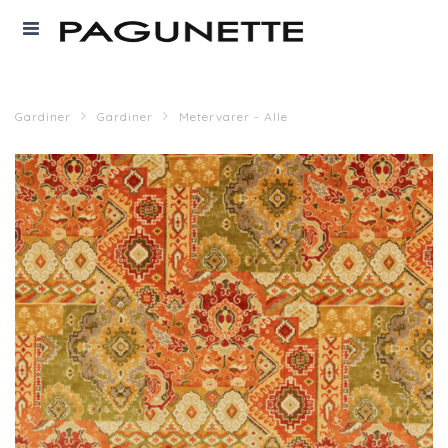
Gardiner
Gardiner
Metervarer - Alle