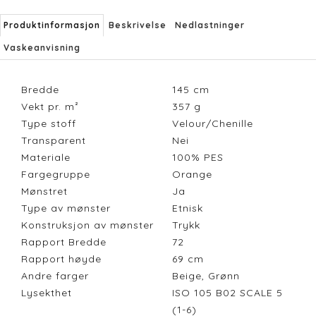
Produktinformasjon
Beskrivelse
Nedlastninger
Vaskeanvisning
Bredde
145
cm
Vekt pr. m²
357
g
Type stoff
Velour/Chenille
Transparent
Nei
Materiale
100% PES
Fargegruppe
Orange
Mønstret
Ja
Type av mønster
Etnisk
Konstruksjon av mønster
Trykk
Rapport Bredde
72
Rapport høyde
69
cm
Andre farger
Beige, Grønn
Lysekthet
ISO 105 B02 SCALE 5
(1-6)