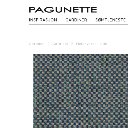
INSPIRASJON
GARDINER
SØMTJENESTE
Gardiner
Gardiner
Metervarer - Alle