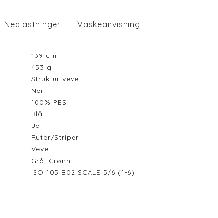
Nedlastninger
Vaskeanvisning
139
cm
453
g
Struktur vevet
Nei
100% PES
Blå
Ja
Ruter/Striper
Vevet
Grå, Grønn
ISO 105 B02 SCALE 5/6 (1-6)