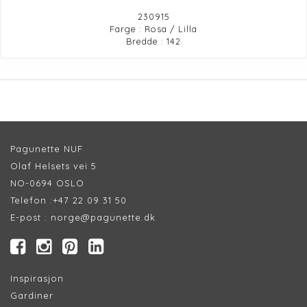
230915
Farge : Rosa / Lilla
Bredde : 142
Pagunette NUF
Olaf Helsets vei 5
NO-0694 OSLO
Telefon :
+47 22 09 31 50
E-post :
norge@pagunette.dk
Inspirasjon
Gardiner