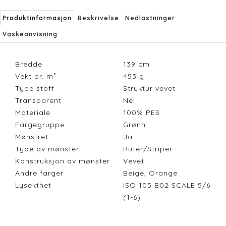
Produktinformasjon
Beskrivelse
Nedlastninger
Vaskeanvisning
Bredde
139
cm
Vekt pr. m²
453
g
Type stoff
Struktur vevet
Transparent
Nei
Materiale
100% PES
Fargegruppe
Grønn
Mønstret
Ja
Type av mønster
Ruter/Striper
Konstruksjon av mønster
Vevet
Andre farger
Beige, Orange
Lysekthet
ISO 105 B02 SCALE 5/6
(1-6)