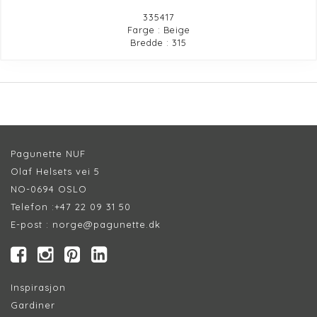
335417
Farge : Beige
Bredde : 315
Pagunette NUF
Olaf Helsets vei 5
NO-0694 OSLO
Telefon :
+47 22 09 31 50
E-post :
norge@pagunette.dk
Inspirasjon
Gardiner