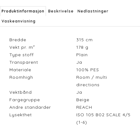
Produktinformasjon
Beskrivelse
Nedlastninger
Vaskeanvisning
Bredde
315
cm
Vekt pr. m²
178
g
Type stoff
Plain
Transparent
Ja
Materiale
100% PES
Roomhigh
Room / multi
directions
Vektbånd
Ja
Fargegruppe
Beige
Andre standarder
REACH
Lysekthet
ISO 105 B02 SCALE 4/5
(1-6)