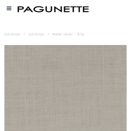
Gardiner
Gardiner
Metervarer - Alle