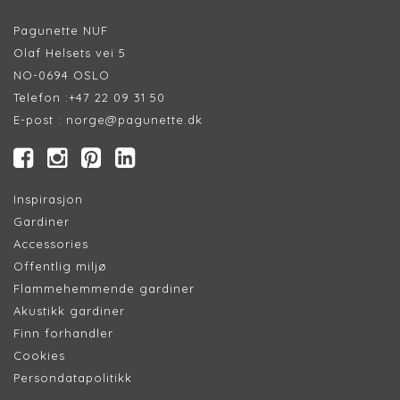
Pagunette NUF
Olaf Helsets vei 5
NO-0694 OSLO
Telefon :
+47 22 09 31 50
E-post :
norge@pagunette.dk
Inspirasjon
Gardiner
Accessories
Offentlig miljø
Flammehemmende gardiner
Akustikk gardiner
Finn forhandler
Cookie
s
Persondatapolitik
k