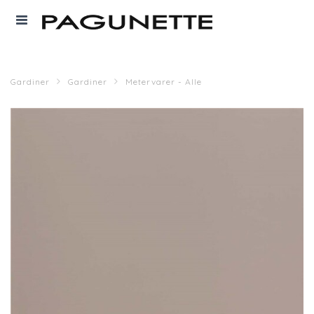
Gardiner
Gardiner
Metervarer - Alle