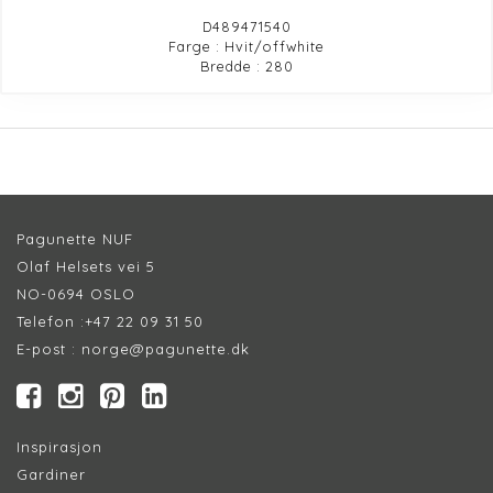
D489471540
Farge : Hvit/offwhite
Bredde : 280
Pagunette NUF
Olaf Helsets vei 5
NO-0694 OSLO
Telefon :
+47 22 09 31 50
E-post :
norge@pagunette.dk
Inspirasjon
Gardiner