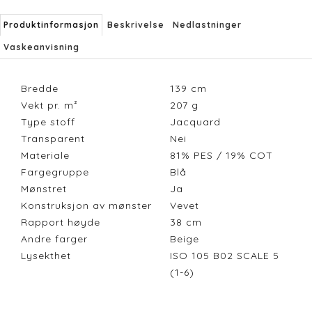
Produktinformasjon
Beskrivelse
Nedlastninger
Vaskeanvisning
Bredde
139
cm
Vekt pr. m²
207
g
Type stoff
Jacquard
Transparent
Nei
Materiale
81% PES / 19% COT
Fargegruppe
Blå
Mønstret
Ja
Konstruksjon av mønster
Vevet
Rapport høyde
38
cm
Andre farger
Beige
Lysekthet
ISO 105 B02 SCALE 5
(1-6)