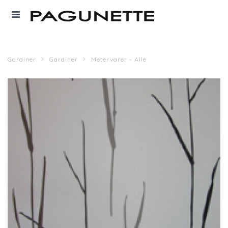
Gardiner
Gardiner
Metervarer - Alle