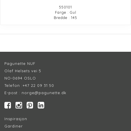
550101
Farge : Gul
Bredde : 145
Pagunette NUF
Olaf Helsets vei 5
NO-0694 OSLO
Telefon :
+47 22 09 31 50
E-post :
norge@pagunette.dk
Inspirasjon
Gardiner