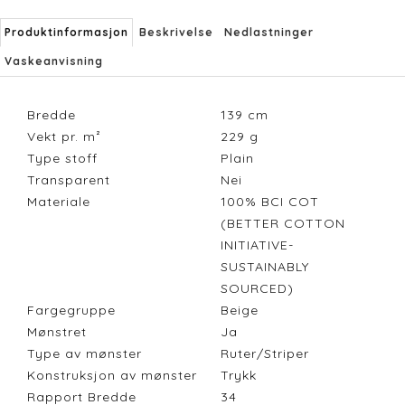
Produktinformasjon
Beskrivelse
Nedlastninger
Vaskeanvisning
Bredde
139
cm
Vekt pr. m²
229
g
Type stoff
Plain
Transparent
Nei
Materiale
100% BCI COT
(BETTER COTTON
INITIATIVE-
SUSTAINABLY
SOURCED)
Fargegruppe
Beige
Mønstret
Ja
Type av mønster
Ruter/Striper
Konstruksjon av mønster
Trykk
Rapport Bredde
34