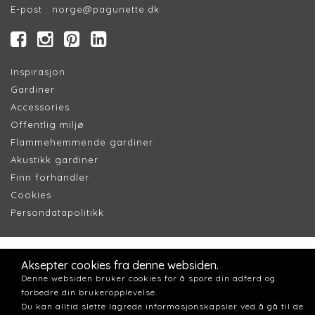
E-post :
norge@pagunette.dk
Inspirasjon
Gardiner
Accessories
Offentlig miljø
Flammehemmende gardiner
Akustikk gardiner
Finn forhandler
Cookie
s
Persondatapolitik
k
Aksepter cookies fra denne websiden.
Denne websiden bruker cookies for å spore din adferd og
forbedre din brukeropplevelse.
Du kan alltid slette lagrede informasjonskapsler ved å gå til de