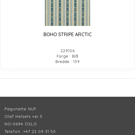
BOHO STRIPE ARCTIC
229106
Farge : Blå
Bredde : 139
Pagunette NUF
Olaf Helsets vei 5
NO-0694 OSLO
Telefon :
+47 22 09 31 50