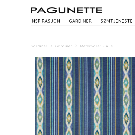
INSPIRASJON
GARDINER
SØMTJENESTE
Gardiner
Gardiner
Metervarer - Alle