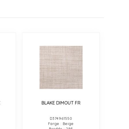
C
BLAKE DIMOUT FR
D374961550
Farge : Beige
Bredde : 295