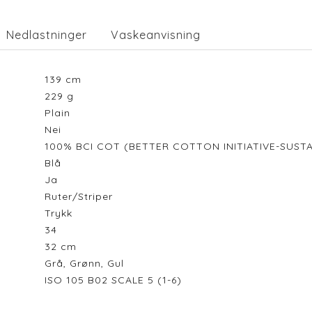
Nedlastninger
Vaskeanvisning
139
cm
229
g
Plain
Nei
100% BCI COT (BETTER COTTON INITIATIVE-SUS
Blå
Ja
Ruter/Striper
Trykk
34
32
cm
Grå, Grønn, Gul
ISO 105 B02 SCALE 5 (1-6)