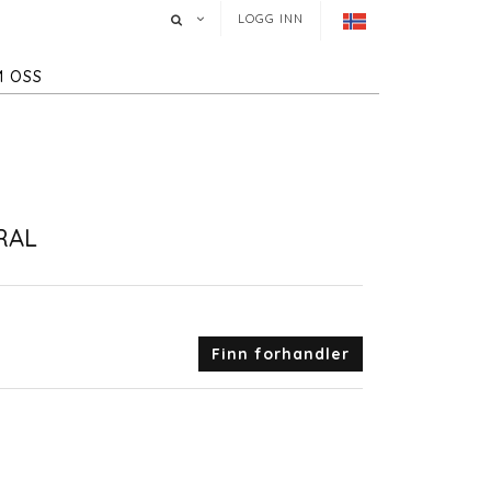
LOGG INN
 OSS
RAL
Finn forhandler