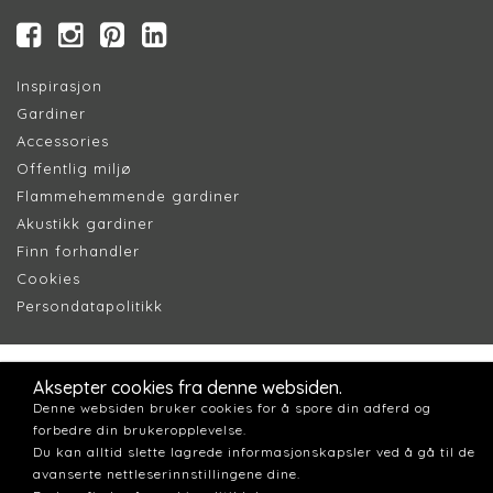
Inspirasjon
Gardiner
Accessories
Offentlig miljø
Flammehemmende gardiner
Akustikk gardiner
Finn forhandler
Cookie
s
Persondatapolitik
k
Aksepter cookies fra denne websiden.
Denne websiden bruker cookies for å spore din adferd og
forbedre din brukeropplevelse.
Du kan alltid slette lagrede informasjonskapsler ved å gå til de
avanserte nettleserinnstillingene dine.