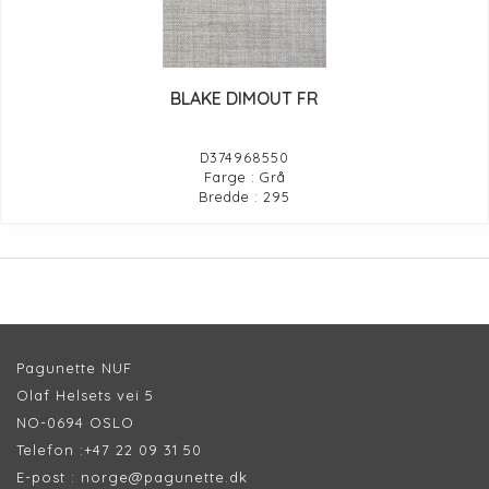
BLAKE DIMOUT FR
D374968550
Farge : Grå
Bredde : 295
Pagunette NUF
Olaf Helsets vei 5
NO-0694 OSLO
Telefon :
+47 22 09 31 50
E-post :
norge@pagunette.dk