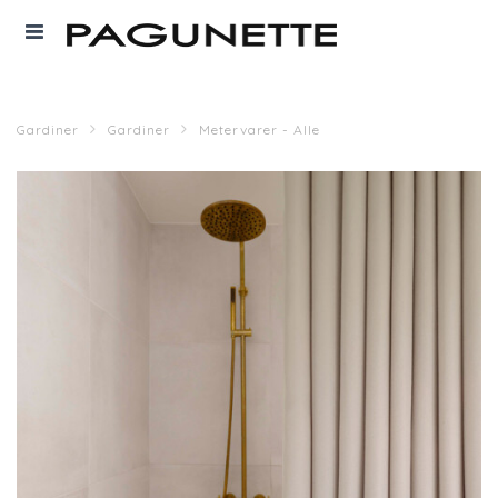
Gardiner
Gardiner
Metervarer - Alle