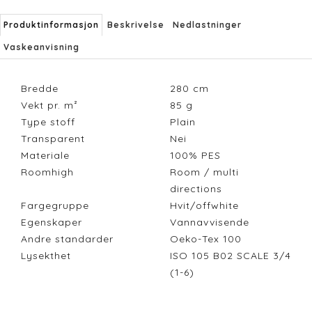
Produktinformasjon
Beskrivelse
Nedlastninger
Vaskeanvisning
Bredde
280
cm
Vekt pr. m²
85
g
Type stoff
Plain
Transparent
Nei
Materiale
100% PES
Roomhigh
Room / multi
directions
Fargegruppe
Hvit/offwhite
Egenskaper
Vannavvisende
Andre standarder
Oeko-Tex 100
Lysekthet
ISO 105 B02 SCALE 3/4
(1-6)