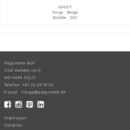
608317
Farge : Beige
Bredde : 280
Pagunette NUF
Olaf Helsets vei 5
NO-0694 OSLO
Telefon :
+47 22 09 31 50
E-post :
norge@pagunette.dk
Inspirasjon
Gardiner