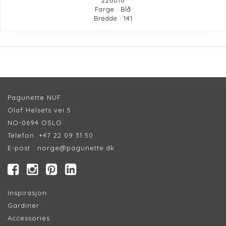
Farge : Blå
Bredde : 141
Pagunette NUF
Olaf Helsets vei 5
NO-0694 OSLO
Telefon :
+47 22 09 31 50
E-post :
norge@pagunette.dk
Inspirasjon
Gardiner
Accessories