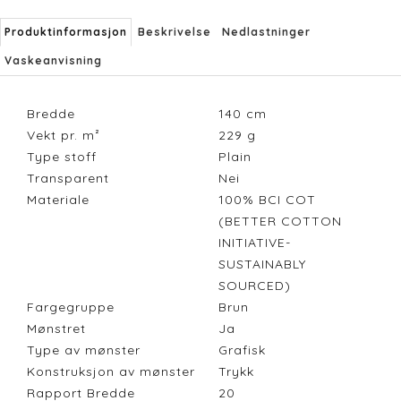
Produktinformasjon
Beskrivelse
Nedlastninger
Vaskeanvisning
Bredde
140
cm
Vekt pr. m²
229
g
Type stoff
Plain
Transparent
Nei
Materiale
100% BCI COT
(BETTER COTTON
INITIATIVE-
SUSTAINABLY
SOURCED)
Fargegruppe
Brun
Mønstret
Ja
Type av mønster
Grafisk
Konstruksjon av mønster
Trykk
Rapport Bredde
20