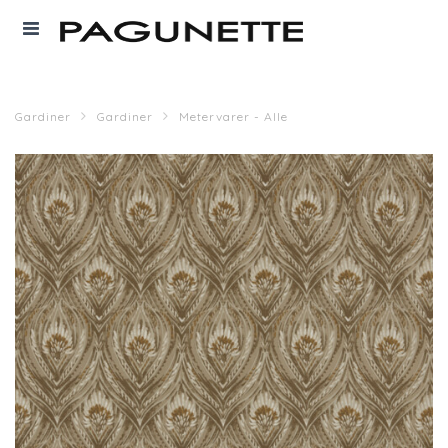
Gardiner
Gardiner
Metervarer - Alle