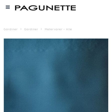
Gardiner
Gardiner
Metervarer - Alle