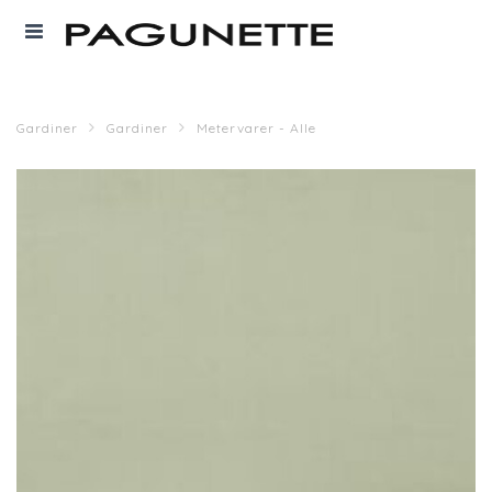
Gardiner
Gardiner
Metervarer - Alle