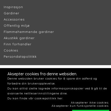
Inspirasjon
Gardiner
Accessories
Offentlig miljø
Flammehemmende gardiner
Akustikk gardiner
Finn forhandler
Cookie
s
Persondatapolitik
k
Aksepter cookies fra denne websiden.
Denne websiden bruker cookies for å spore din adferd og
forbedre din brukeropplevelse.
Du kan alltid slette lagrede informasjonskapsler ved å gå til de
avanserte nettleserinnstillingene dine.
Du kan finde vår cookiepolitikk her.
Aksepterer ikke cookies
Aksepterer kun funksjonelle cookies