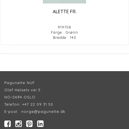
ALETTE FR.
919708
Farge : Grønn
Bredde : 140
Pagunette NUF
Olaf Helsets vei 5
NO-0694 OSLO
Telefon :
+47 22 09 31 50
E-post :
norge@pagunette.dk