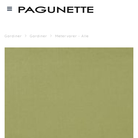
Gardiner
Gardiner
Metervarer - Alle