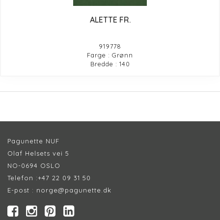
ALETTE FR.
919778
Farge : Grønn
Bredde : 140
Pagunette NUF
Olaf Helsets vei 5
NO-0694 OSLO
Telefon :
+47 22 09 31 50
E-post :
norge@pagunette.dk