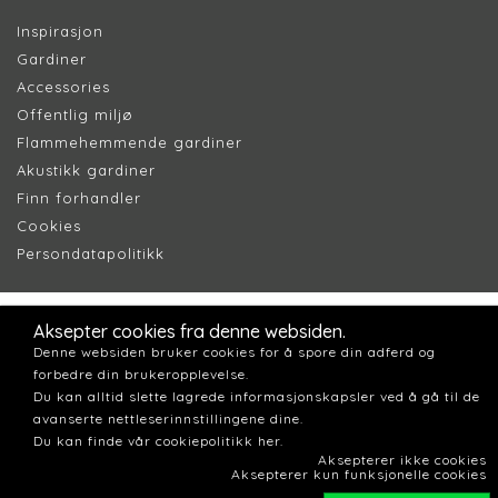
Inspirasjon
Gardiner
Accessories
Offentlig miljø
Flammehemmende gardiner
Akustikk gardiner
Finn forhandler
Cookie
s
Persondatapolitik
k
Aksepter cookies fra denne websiden.
Denne websiden bruker cookies for å spore din adferd og
forbedre din brukeropplevelse.
Du kan alltid slette lagrede informasjonskapsler ved å gå til de
avanserte nettleserinnstillingene dine.
Du kan finde vår cookiepolitikk her.
Aksepterer ikke cookies
Aksepterer kun funksjonelle cookies