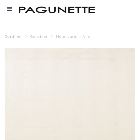
Gardiner
Gardiner
Metervarer - Alle