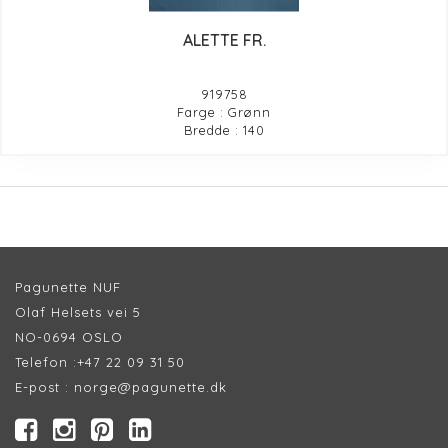
ALETTE FR.
919758
Farge : Grønn
Bredde : 140
Pagunette NUF
Olaf Helsets vei 5
NO-0694 OSLO
Telefon :
+47 22 09 31 50
E-post :
norge@pagunette.dk