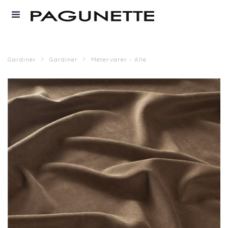
Gardiner
Gardiner
Metervarer - Alle