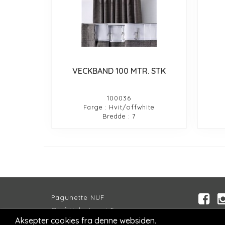
VECKBAND 100 MTR. STK
100036
Farge : Hvit/offwhite
Bredde : 7
Pagunette NUF
Olaf Helsets vei 5
Aksepter cookies fra denne websiden.
Inspira
NO-0694 OSLO