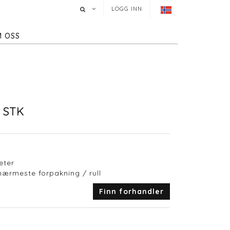
LOGG INN
 OSS
 STK
eter
 nærmeste forpakning / rull
Finn forhandler