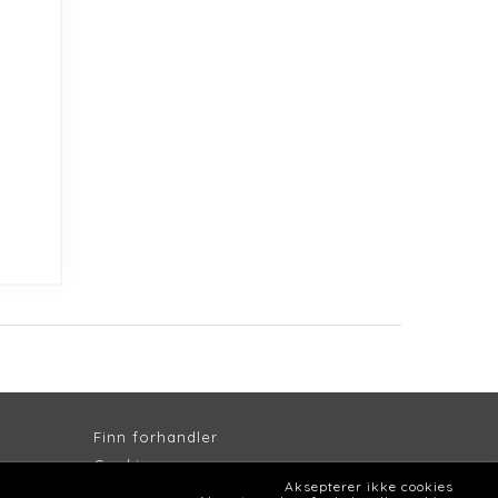
Finn forhandler
Cookie
s
Aksepterer ikke cookies
Persondatapolitik
k