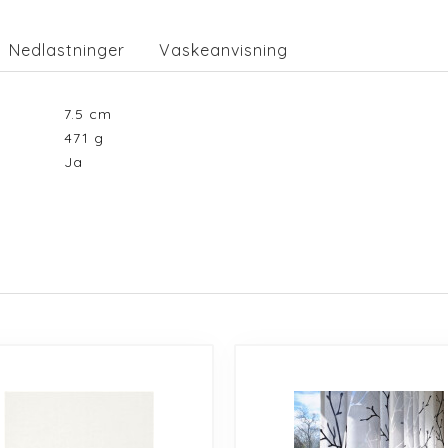
Nedlastninger
Vaskeanvisning
7.5
cm
471
g
Ja