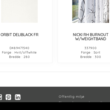
ORBIT DELIBLACK FR
NICKI RH BURNOUT
W/WEIGHTBAND
D489471540
337900
Farge : Hvit/offwhite
Farge : Sort
Bredde : 280
Bredde : 300
Offentlig miljø
Flammehemmende gardiner
sjon
Akustikk gardiner